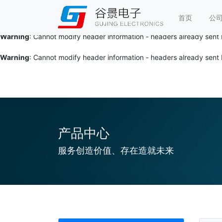
Warning
: Cannot modify header information - headers already sent 
首页
公
Warning
: Cannot modify header information - headers already sent 
Warning
: Cannot modify header information - headers already sent 
产品中心
服务创造价值、存在造就未来