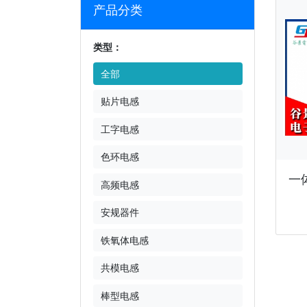
产品分类
类型：
全部
贴片电感
工字电感
色环电感
一
高频电感
安规器件
铁氧体电感
共模电感
棒型电感