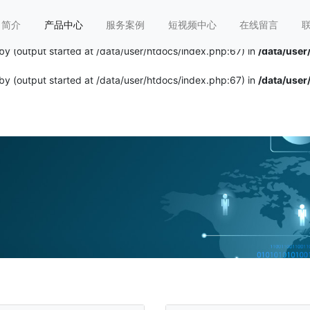
by (output started at /data/user/htdocs/index.php:67) in
/data/user
司简介
产品中心
服务案例
短视频中心
在线留言
by (output started at /data/user/htdocs/index.php:67) in
/data/user
by (output started at /data/user/htdocs/index.php:67) in
/data/user